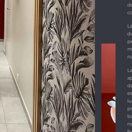
d
co
L
d
p
m
n
L
a
da
es
l
p
b
n
f