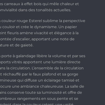
es carreaux à effet bois qui mêle chaleur et
nvivialité dans des tonalités actuelles.
a couleur rouge Esterel sublime la perspective
u couloir et crée le dynamisme. Un papier
eint fleuris amène vivacité et élégance à la
ontée d’escalier, apportant une note de
ature et de gaieté.
a porte à galandage libère la volume et par ses
pports vitrés apportent une lumière directe
ns la circulation. L’ensemble de la circulation
t réchauffé par le faux plafond et sa gorge
umineuse qui diffuse un éclairage tamisé et
rocure une ambiance chaleureuse. La salle de
ains conserve toute sa luminosité et offre de
ombreux rangements en sous pente et se
ondent dans la couleur créant une unité