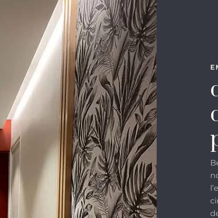
E
B
n
l’
c
d